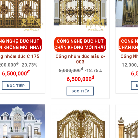
g nhôm đúc C 175
Cổng nhôm đúc mẫu c-
Cổng N
003
đ
200,000
-20.73%
12,000
đ
8,000,000
-18.75%
đ
6,500,000
6,
đ
6,500,000
ĐỌC TIẾP
ĐỌC TIẾP
NG NGHỆ ĐÚC HÚT
CÔNG NGHỆ ĐÚC HÚT
CÔNG N
N KHÔNG MỚI NHẤT
CHÂN KHÔNG MỚI NHẤT
CHÂN KH
g nhôm đúc mẫu C-
Cổng nhôm đúc mẫu C-
Cổng nh