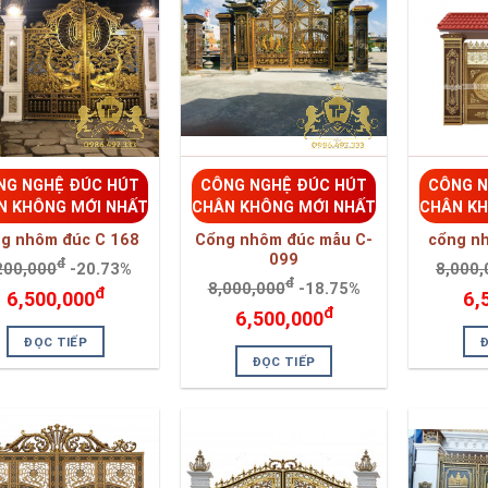
NG NGHỆ ĐÚC HÚT
CÔNG NGHỆ ĐÚC HÚT
CÔNG N
N KHÔNG MỚI NHẤT
CHÂN KHÔNG MỚI NHẤT
CHÂN KH
g nhôm đúc C 168
Cổng nhôm đúc mẫu C-
cổng n
099
đ
200,000
-20.73%
8,000,
đ
8,000,000
-18.75%
đ
6,500,000
6,
đ
6,500,000
ĐỌC TIẾP
ĐỌC TIẾP
NG NGHỆ ĐÚC HÚT
CÔNG NGHỆ ĐÚC HÚT
CÔNG N
N KHÔNG MỚI NHẤT
CHÂN KHÔNG MỚI NHẤT
CHÂN KH