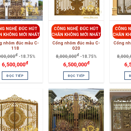
118
020
đ
đ
000,000
-18.75%
8,000,000
-18.75%
8,000,
đ
đ
6,500,000
6,500,000
6,
ĐỌC TIẾP
ĐỌC TIẾP
NG NGHỆ ĐÚC HÚT
CÔNG NGHỆ ĐÚC HÚT
CÔNG N
N KHÔNG MỚI NHẤT
CHÂN KHÔNG MỚI NHẤT
CHÂN KH
g Nhôm Đúc C 201
cổng nhôm đúc C 155
Cổng nh
đ
đ
000,000
-18.75%
8,000,000
-18.75%
8,000,
đ
đ