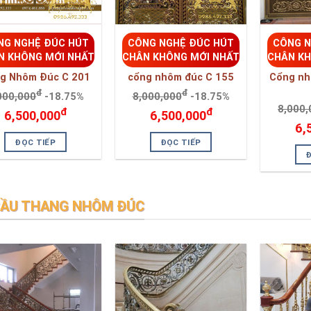
6,500,000
6,500,000
6,
ĐỌC TIẾP
ĐỌC TIẾP
ẦU THANG NHÔM ĐÚC
NG NGHỆ ĐÚC HÚT
CÔNG NGHỆ ĐÚC HÚT
CÔNG N
N KHÔNG MỚI NHẤT
CHÂN KHÔNG MỚI NHẤT
CHÂN KH
 thang nhôm đúc -
Cầu thang nhôm đúc -
Cầu tha