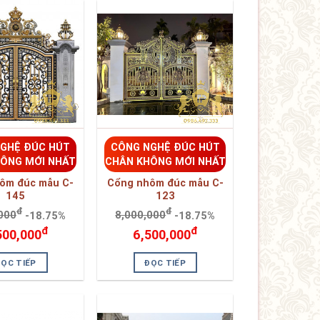
GHỆ ĐÚC HÚT
CÔNG NGHỆ ĐÚC HÚT
ÔNG MỚI NHẤT
CHÂN KHÔNG MỚI NHẤT
ôm đúc mẫu C-
Cổng nhôm đúc mẫu C-
145
123
đ
đ
000
-18.75%
8,000,000
-18.75%
đ
đ
500,000
6,500,000
ĐỌC TIẾP
ĐỌC TIẾP