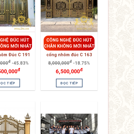
hôm Đúc C 191
cổng nhôm đúc C 163
đ
đ
,000
-45.83%
8,000,000
-18.75%
đ
đ
500,000
6,500,000
ĐỌC TIẾP
ĐỌC TIẾP
GHỆ ĐÚC HÚT
CÔNG NGHỆ ĐÚC HÚT
ÔNG MỚI NHẤT
CHÂN KHÔNG MỚI NHẤT
ôm đúc mẫu C-
Cổng nhôm đúc mẫu C-