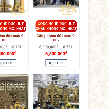
030
007
đ
đ
000
-18.75%
8,000,000
-18.75%
đ
đ
500,000
6,500,000
ĐỌC TIẾP
ĐỌC TIẾP
GHỆ ĐÚC HÚT
CÔNG NGHỆ ĐÚC HÚT
ÔNG MỚI NHẤT
CHÂN KHÔNG MỚI NHẤT
ôm đúc mẫu C-
Cổng nhôm đúc mẫu C-
067
008
đ
đ
000
-18.75%
8,000,000
-18.75%