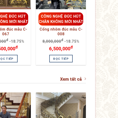
đ
đ
500,000
6,500,000
ĐỌC TIẾP
ĐỌC TIẾP
Xem tất cả
GHỆ ĐÚC HÚT
CÔNG NGHỆ ĐÚC HÚT
ÔNG MỚI NHẤT
CHÂN KHÔNG MỚI NHẤT
ng nhôm đúc -
Cầu thang nhôm đúc -