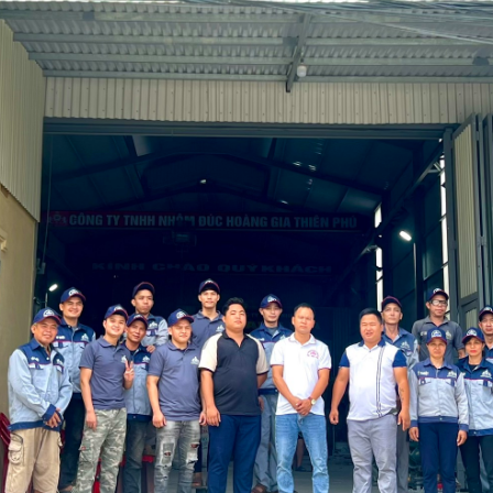
Trụ sở:
Xóm 10, Xã Hải Vân, Huyện 
Nhà máy
:
Khu làng nghề Hải Vân - Hả