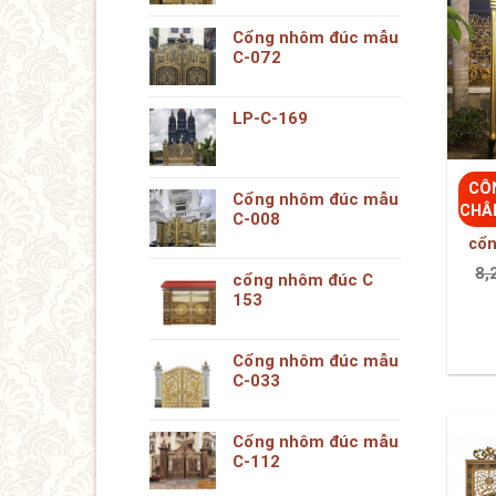
CÔ
Cổng nhôm đúc mẫu
CHÂ
C-008
cổn
8,
cổng nhôm đúc C
153
Cổng nhôm đúc mẫu
C-033
Cổng nhôm đúc mẫu
C-112
Cổng nhôm đúc mẫu
C-038
CÔ
BÀI VIẾT MỚI
CHÂ