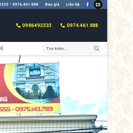
-
2333
0974.461.888
Báo giá
Liên hệ
0986492333
0974.461.888
HỆ