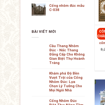
cổn
Cầu Thang Nhôm
8,
Đúc - Nấc Thang
Đẳng Cấp Cho Không
Gian Biệt Thự Hoành
Tráng
Khám phá Độ Bền
Vượt Trội của Cổng
Nhôm Đúc: Lựa
Chọn Lý Tưởng Cho
Mọi Ngôi Nhà
Cổng Nhôm Đúc
Biệt Thự: Nâng Tầm
Vẻ Đẹp, Bảo Vệ Toàn
Diện Cho Ngôi Nhà
Hoàn Mỹ
CÔ
Cổng Nhôm Đúc -
Nâng Tầm Vẻ Đẹp
CHÂ
và An Toàn cho Ngôi
Cổn
Nhà Hoàn Hảo