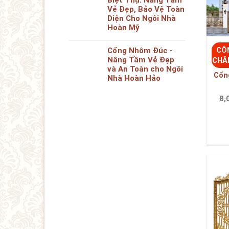
8,
CÔ
CHÂ
Cổn
8,