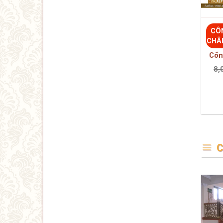
C
CÔ
CHÂ
Cầu