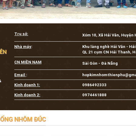
IÊN
QL 21 cụm CN Hải Thanh, H
CN MIỀN NAM
Sài Gòn - Đà Nẵng
Email
:
hopkimnhomthienphu@gma
&
Kinh doanh 1:
0986492333
Kinh doanh 2:
0974461888
ỔNG NHÔM ĐÚC