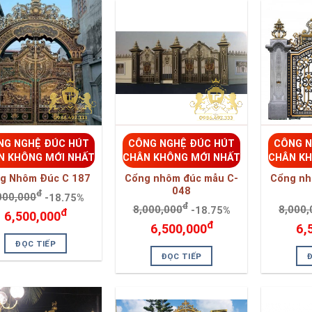
NG NGHỆ ĐÚC HÚT
CÔNG NGHỆ ĐÚC HÚT
CÔNG N
N KHÔNG MỚI NHẤT
CHÂN KHÔNG MỚI NHẤT
CHÂN KH
g Nhôm Đúc C 187
Cổng nhôm đúc mẫu C-
Cổng nh
048
đ
000,000
-18.75%
đ
8,000,000
-18.75%
8,000,
đ
6,500,000
đ
6,500,000
6,
ĐỌC TIẾP
ĐỌC TIẾP