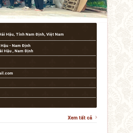
ải Hậu , Nam Định
il.com
Xem tất cả