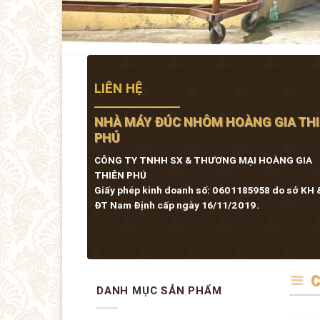
NHÀ MÁY ĐÚC NHÔM HOÀNG GIA TH
PHÚ
CÔNG TY TNHH SX & THƯƠNG MẠI HOÀNG GIA
THIÊN PHÚ
Giấy phép kinh doanh số: 0601185958 do sở KH 
ĐT Nam Định cấp ngày 16/11/2019.
C
DANH MỤC SẢN PHẨM
Cổng nhôm đúc
Hàng rào nhôm đúc
Bông gió nhôm đúc
Cầu thang nhôm đúc