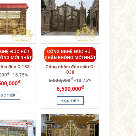
GHỆ ĐÚC HÚT
CÔNG NGHỆ ĐÚC HÚT
ÔNG MỚI NHẤT
CHÂN KHÔNG MỚI NHẤT
hôm đúc C 153
Cổng nhôm đúc mẫu C-
038
đ
000
-18.75%
đ
8,000,000
-18.75%
đ
500,000
đ
6,500,000
ĐỌC TIẾP
ĐỌC TIẾP
GHỆ ĐÚC HÚT
CÔNG NGHỆ ĐÚC HÚT
ÔNG MỚI NHẤT
CHÂN KHÔNG MỚI NHẤT