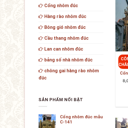
Lan can nhôm đúc
CÔ
bảng số nhà nhôm đúc
CHÂ
chông gai hàng rào nhôm
Cổn
đúc
8,
SẢN PHẨM NỔI BẬT
Cổng nhôm đúc mẫu
C-141
Cổng nhôm đúc mẫu
C-072
LP-C-169