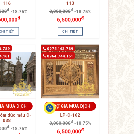
116
113
đ
đ
000
-18.75%
8,000,000
-18.75%
đ
đ
500,000
6,500,000
CHI TIẾT
CHI TIẾT
3.789
0975.143.789
4.161
0964.744.161
IÁ MÙA DỊCH
TRỢ GIÁ MÙA DỊCH
ôm đúc mẫu C-
LP-C-162
038
đ
8,000,000
-18.75%
đ
000
-18.75%
đ
6,500,000