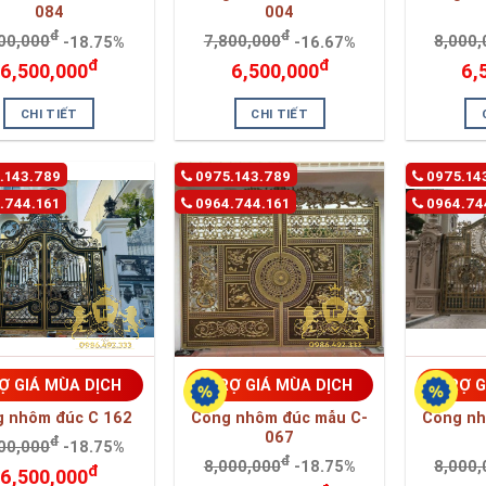
084
004
đ
đ
00,000
-18.75%
7,800,000
-16.67%
8,000,
đ
đ
6,500,000
6,500,000
6,
CHI TIẾT
CHI TIẾT
.143.789
0975.143.789
0975.14
.744.161
0964.744.161
0964.74
Ợ GIÁ MÙA DỊCH
TRỢ GIÁ MÙA DỊCH
TRỢ G
g nhôm đúc C 162
Cổng nhôm đúc mẫu C-
Cổng nh
067
đ
00,000
-18.75%
đ
8,000,000
-18.75%
8,000,
đ
6,500,000