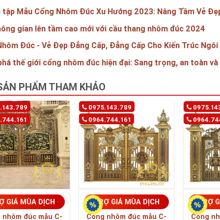
 tập Mẫu Cổng Nhôm Đúc Xu Hướng 2023: Nâng Tầm Vẻ Đẹp
ông gian lên tầm cao mới với cầu thang nhôm đúc 2024
hôm Đúc - Vẻ Đẹp Đẳng Cấp, Đẳng Cấp Cho Kiến Trúc Ngôi
há thế giới cổng nhôm đúc hiện đại: Sang trọng, an toàn và 
SẢN PHẨM THAM KHẢO
.143.789
0975.143.789
0975.14
.744.161
0964.744.161
0964.74
Ợ GIÁ MÙA DỊCH
TRỢ GIÁ MÙA DỊCH
TRỢ G
 nhôm đúc mẫu C-
Cổng nhôm đúc mẫu C-
Cổng nh