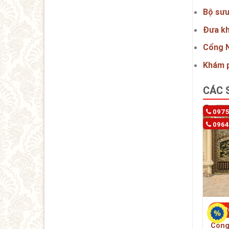
Bộ sưu
Đưa kh
Cổng N
Khám p
CÁC 
0975
0964
TR
Cổng