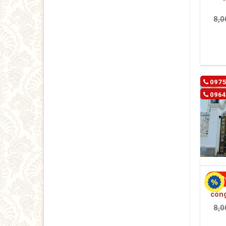
8,0
0975
0964
TR
cổn
8,0