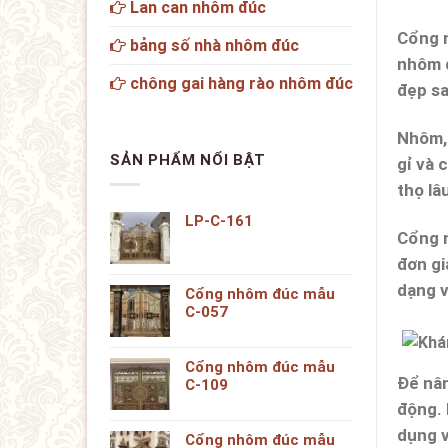
Lan can nhôm đúc
Cổng 
bảng số nhà nhôm đúc
nhôm đ
chông gai hàng rào nhôm đúc
đẹp sa
Nhôm, 
SẢN PHẨM NỔI BẬT
gỉ và 
thọ lâ
LP-C-161
Cổng 
đơn gi
dạng v
Cổng nhôm đúc mẫu
C-057
Cổng nhôm đúc mẫu
Để nân
C-109
động. 
dụng v
Cổng nhôm đúc mẫu