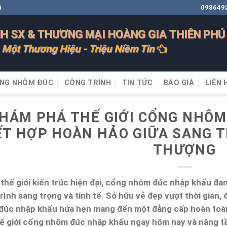
098649
Ú
H SX & THƯƠNG MẠI HOÀNG GIA THIÊN PHÚ
Một Thương Hiệu - Triệu Niềm Tin
NG NHÔM ĐÚC
CÔNG TRÌNH
TIN TỨC
BÁO GIÁ
LIÊN 
HÁM PHÁ THẾ GIỚI CỔNG NHÔM
ẾT HỢP HOÀN HẢO GIỮA SANG TR
THƯỢNG
thế giới kiến trúc hiện đại, cổng nhôm đúc nhập khẩu đa
rình sang trọng và tinh tế. Sở hữu vẻ đẹp vượt thời gian,
đúc nhập khẩu hứa hẹn mang đến một đẳng cấp hoàn toàn
ế giới cổng nhôm đúc nhập khẩu ngay hôm nay và nâng tầ