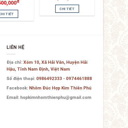
đ
500,000
CHI TIẾT
CHI TIẾT
LIÊN HỆ
Địa chỉ:
Xóm 10, Xã Hải Vân, Huyện Hải
Hậu, Tỉnh Nam Định, Việt Nam
Số điện thoại:
0986492333
-
0974461888
Facebook:
Nhôm Đúc Hợp Kim Thiên Phú
Email:
hopkimnhomthienphu@gmail.com