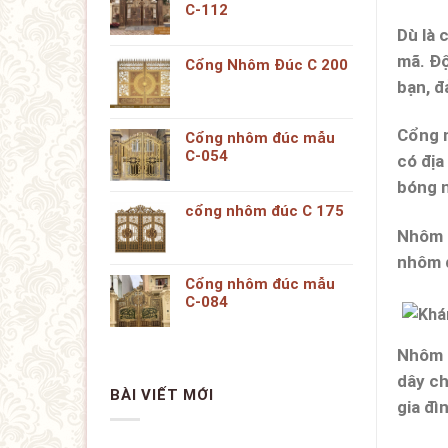
C-112
Dù là 
mã. Độ
Cổng Nhôm Đúc C 200
bạn, đ
Cổng 
Cổng nhôm đúc mẫu
C-054
có địa
bóng 
cổng nhôm đúc C 175
Nhôm l
nhôm đ
Cổng nhôm đúc mẫu
C-084
Nhôm l
dây ch
BÀI VIẾT MỚI
gia đì