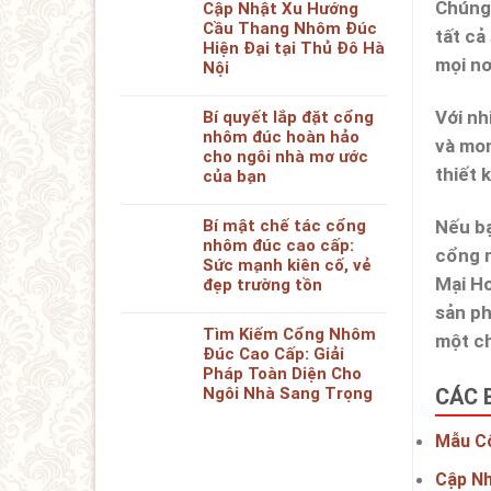
Chúng 
Cập Nhật Xu Hướng
Cầu Thang Nhôm Đúc
tất cả
Hiện Đại tại Thủ Đô Hà
mọi nơ
Nội
Với nh
Bí quyết lắp đặt cổng
nhôm đúc hoàn hảo
và mon
cho ngôi nhà mơ ước
thiết 
của bạn
Bí mật chế tác cổng
Nếu bạ
nhôm đúc cao cấp:
cổng n
Sức mạnh kiên cố, vẻ
Mại Ho
đẹp trường tồn
sản ph
Tìm Kiếm Cổng Nhôm
một ch
Đúc Cao Cấp: Giải
Pháp Toàn Diện Cho
Ngôi Nhà Sang Trọng
CÁC 
Mẫu Cổ
Cập N