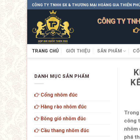
CÔNG TY TNHH SX & THƯƠNG MẠI HOÀNG GIA THIÊN PH
CÔNG TY TNH
TRANG CHỦ
GIỚI THIỆU
SẢN PHẨM
CỔ
K
DANH MỤC SẢN PHẨM
K
Cổng nhôm đúc
Hàng rào nhôm đúc
Trong 
Bông gió nhôm đúc
công t
nhôm 
Cầu thang nhôm đúc
phá th