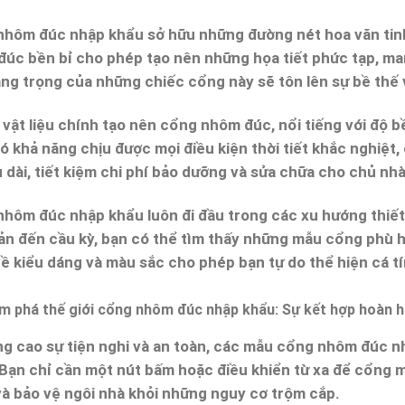
nhôm đúc nhập khẩu
sở hữu những đường nét hoa văn tinh x
úc bền bỉ cho phép tạo nên những họa tiết phức tạp, m
ng trọng của những chiếc cổng này sẽ tôn lên sự bề thế 
vật liệu chính tạo nên cổng nhôm đúc, nổi tiếng với độ b
có khả năng chịu được mọi điều kiện thời tiết khắc nghiệ
u dài, tiết kiệm chi phí bảo dưỡng và sửa chữa cho chủ nhà
nhôm đúc nhập khẩu
luôn đi đầu trong các xu hướng thiết 
ản đến cầu kỳ, bạn có thể tìm thấy những mẫu cổng phù h
ề kiểu dáng và màu sắc cho phép bạn tự do thể hiện cá tín
g cao sự tiện nghi và an toàn, các mẫu cổng nhôm đúc n
Bạn chỉ cần một nút bấm hoặc điều khiển từ xa để cổng mở
à bảo vệ ngôi nhà khỏi những nguy cơ trộm cắp.