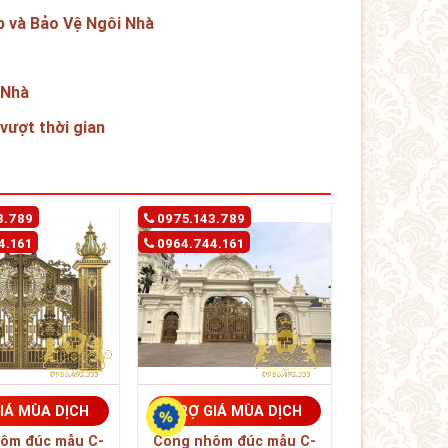
 và Bảo Vệ Ngôi Nhà
 Nhà
vượt thời gian
3.789
0975.143.789
4.161
0964.744.161
IÁ MÙA DỊCH
TRỢ GIÁ MÙA DỊCH
ôm đúc mẫu C-
Cổng nhôm đúc mẫu C-