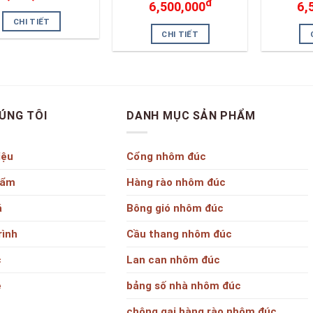
đ
6,500,000
6,
CHI TIẾT
CHI TIẾT
ÚNG TÔI
DANH MỤC SẢN PHẨM
iệu
Cổng nhôm đúc
hẩm
Hàng rào nhôm đúc
á
Bông gió nhôm đúc
rình
Cầu thang nhôm đúc
c
Lan can nhôm đúc
ệ
bảng số nhà nhôm đúc
chông gai hàng rào nhôm đúc