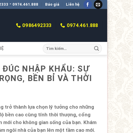
-
2333
0974.461.888
Báo giá
Liên hệ
0986492333
0974.461.888
HỆ
 ĐÚC NHẬP KHẨU: SỰ
ỌNG, BỀN BỈ VÀ THỜI
ng trở thành lựa chọn lý tưởng cho những
 độ bền cao cùng tính thời thượng, cổng
 mới cho không gian sống của bạn. Khám
m ngôi nhà của bạn lên một tầm cao mới.