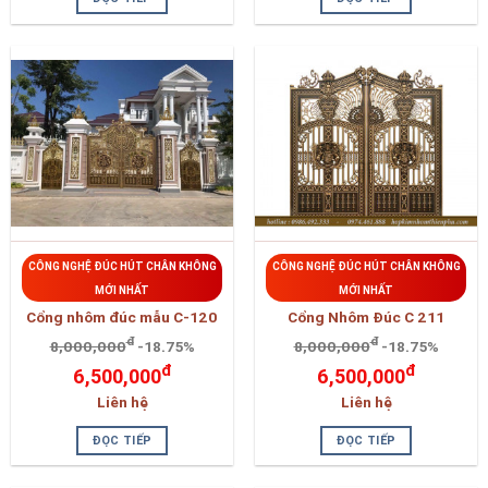
CÔNG NGHỆ ĐÚC HÚT CHÂN KHÔNG
CÔNG NGHỆ ĐÚC HÚT CHÂN KHÔNG
MỚI NHẤT
MỚI NHẤT
Cổng nhôm đúc mẫu C-120
Cổng Nhôm Đúc C 211
đ
đ
8,000,000
-18.75%
8,000,000
-18.75%
đ
đ
6,500,000
6,500,000
Liên hệ
Liên hệ
ĐỌC TIẾP
ĐỌC TIẾP