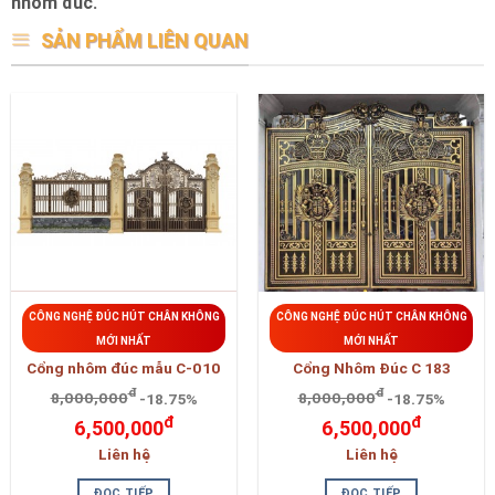
nhôm đúc.
SẢN PHẨM LIÊN QUAN
CÔNG NGHỆ ĐÚC HÚT CHÂN KHÔNG
CÔNG NGHỆ ĐÚC HÚT CHÂN KHÔNG
MỚI NHẤT
MỚI NHẤT
Cổng nhôm đúc mẫu C-010
Cổng Nhôm Đúc C 183
đ
đ
8,000,000
-18.75%
8,000,000
-18.75%
đ
đ
6,500,000
6,500,000
Liên hệ
Liên hệ
ĐỌC TIẾP
ĐỌC TIẾP