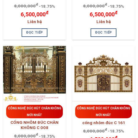
đ
đ
8,000,000
-18.75%
8,000,000
-18.75%
đ
đ
6,500,000
6,500,000
Liên hệ
Liên hệ
ĐỌC TIẾP
ĐỌC TIẾP
CÔNG NGHỆ ĐÚC HÚT CHÂN KHÔNG
CÔNG NGHỆ ĐÚC HÚT CHÂN KHÔNG
MỚI NHẤT
MỚI NHẤT
CỔNG NHÔM ĐÚC CHÂN
cổng nhôm đúc C 161
KHÔNG C 008
đ
8,000,000
-18.75%
đ
8,000,000
-18.75%
đ