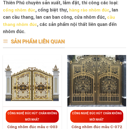
Thiên Phú chuyên sản xuất, lắm đặt, thi công các loại:
, cổng biệt thự,
, lan
cổng nhôm đúc
hàng rào nhôm đúc
can cầu thang, lan can ban công, cửa nhôm đúc,
cầu
, các sản phẩm nội thất liên quan đến
thang nhôm đúc
nhôm đúc.
SẢN PHẨM LIÊN QUAN
CÔNG NGHỆ ĐÚC HÚT CHÂN KHÔNG
CÔNG NGHỆ ĐÚC HÚT CHÂN KHÔNG
MỚI NHẤT
MỚI NHẤT
Cổng nhôm đúc mẫu c-003
Cổng nhôm đúc mẫu C-072