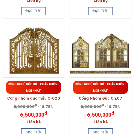
Liên hệ
Liên hệ
ĐỌC TIẾP
ĐỌC TIẾP
CÔNG NGHỆ ĐÚC HÚT CHÂN KHÔNG
CÔNG NGHỆ ĐÚC HÚT CHÂN KHÔNG
MỚI NHẤT
MỚI NHẤT
Cổng nhôm đúc mẫu C-020
Cổng Nhôm Đúc C 207
đ
đ
8,000,000
-18.75%
8,000,000
-18.75%
đ
đ
6,500,000
6,500,000
Liên hệ
Liên hệ
ĐỌC TIẾP
ĐỌC TIẾP