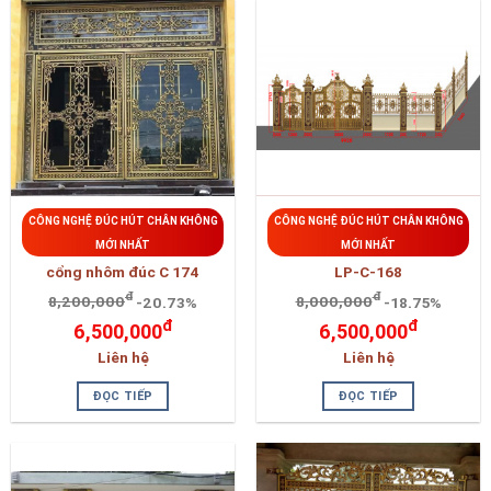
CÔNG NGHỆ ĐÚC HÚT CHÂN KHÔNG
CÔNG NGHỆ ĐÚC HÚT CHÂN KHÔNG
MỚI NHẤT
MỚI NHẤT
cổng nhôm đúc C 174
LP-C-168
đ
đ
8,200,000
-20.73%
8,000,000
-18.75%
đ
đ
6,500,000
6,500,000
Liên hệ
Liên hệ
ĐỌC TIẾP
ĐỌC TIẾP