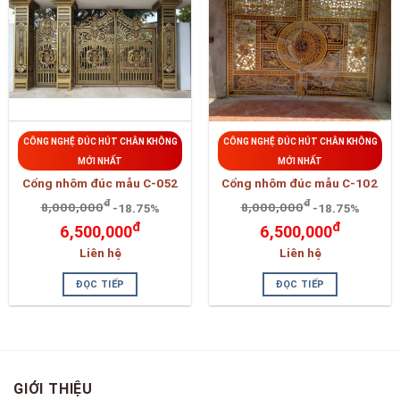
CÔNG NGHỆ ĐÚC HÚT CHÂN KHÔNG
CÔNG NGHỆ ĐÚC HÚT CHÂN KHÔNG
MỚI NHẤT
MỚI NHẤT
Cổng nhôm đúc mẫu C-052
Cổng nhôm đúc mẫu C-102
đ
đ
8,000,000
-18.75%
8,000,000
-18.75%
đ
đ
6,500,000
6,500,000
Liên hệ
Liên hệ
ĐỌC TIẾP
ĐỌC TIẾP
GIỚI THIỆU