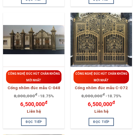
CÔNG NGHỆ ĐÚC HÚT CHÂN KHÔNG
CÔNG NGHỆ ĐÚC HÚT CHÂN KHÔNG
MỚI NHẤT
MỚI NHẤT
Cổng nhôm đúc mẫu C-048
Cổng nhôm đúc mẫu C-072
đ
đ
8,000,000
-18.75%
8,000,000
-18.75%
đ
đ
6,500,000
6,500,000
Liên hệ
Liên hệ
ĐỌC TIẾP
ĐỌC TIẾP