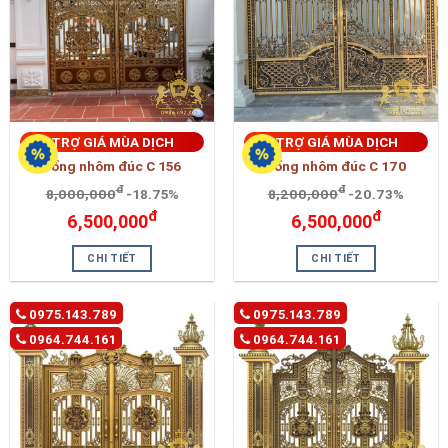
TRỢ GIÁ MÙA DỊCH
TRỢ GIÁ MÙA DỊCH
cổng nhôm đúc C 156
cổng nhôm đúc C 170
đ
đ
8,000,000
-18.75%
8,200,000
-20.73%
đ
đ
6,500,000
6,500,000
CHI TIẾT
CHI TIẾT
0975.143.789
0975.143.789
0964.744.161
0964.744.161