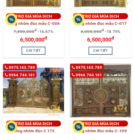
TRỢ GIÁ MÙA DỊCH
TRỢ GIÁ MÙA DỊCH
Cổng nhôm đúc mẫu C-004
Cổng nhôm đúc mẫu C-017
đ
đ
7,800,000
-16.67%
8,000,000
-18.75%
đ
đ
6,500,000
6,500,000
CHI TIẾT
CHI TIẾT
0975.143.789
0975.143.789
0964.744.161
0964.744.161
TRỢ GIÁ MÙA DỊCH
TRỢ GIÁ MÙA DỊCH
cổng nhôm đúc C 173
Cổng nhôm đúc mẫu C-109