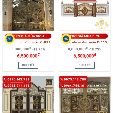
TRỢ GIÁ MÙA DỊCH
TRỢ GIÁ MÙA DỊCH
Cổng nhôm đúc mẫu C-091
Cổng nhôm đúc mẫu C-110
đ
đ
8,000,000
-18.75%
8,000,000
-18.75%
đ
đ
6,500,000
6,500,000
CHI TIẾT
CHI TIẾT
0975.143.789
0975.143.789
0964.744.161
0964.744.161