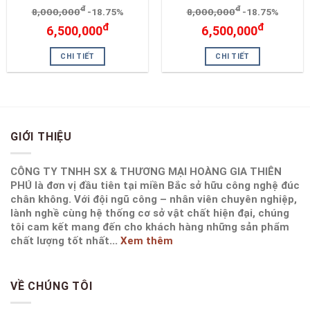
đ
đ
8,000,000
-18.75%
8,000,000
-18.75%
đ
đ
6,500,000
6,500,000
CHI TIẾT
CHI TIẾT
GIỚI THIỆU
CÔNG TY TNHH SX & THƯƠNG MẠI HOÀNG GIA THIÊN
PHÚ là đơn vị đầu tiên tại miền Bắc sở hữu công nghệ đúc
chân không. Với đội ngũ công – nhân viên chuyên nghiệp,
lành nghề cùng hệ thống cơ sở vật chất hiện đại, chúng
tôi cam kết mang đến cho khách hàng những sản phẩm
chất lượng tốt nhất...
Xem thêm
VỀ CHÚNG TÔI