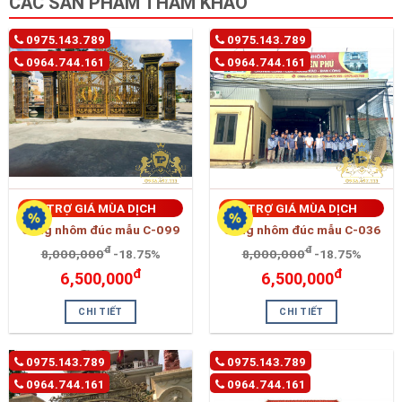
CÁC SẢN PHẨM THAM KHẢO
0975.143.789
0975.143.789
0964.744.161
0964.744.161
TRỢ GIÁ MÙA DỊCH
TRỢ GIÁ MÙA DỊCH
Cổng nhôm đúc mẫu C-099
Cổng nhôm đúc mẫu C-036
đ
đ
8,000,000
-18.75%
8,000,000
-18.75%
đ
đ
6,500,000
6,500,000
CHI TIẾT
CHI TIẾT
0975.143.789
0975.143.789
0964.744.161
0964.744.161