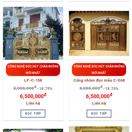
CÔNG NGHỆ ĐÚC HÚT CHÂN KHÔNG
CÔNG NGHỆ ĐÚC HÚT CHÂN KHÔNG
MỚI NHẤT
MỚI NHẤT
LP-C-158
Cổng nhôm đúc mẫu C-068
đ
đ
8,000,000
-18.75%
8,000,000
-18.75%
đ
đ
6,500,000
6,500,000
Liên hệ
Liên hệ
ĐỌC TIẾP
ĐỌC TIẾP