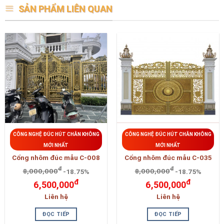
SẢN PHẨM LIÊN QUAN
CÔNG NGHỆ ĐÚC HÚT CHÂN KHÔNG
CÔNG NGHỆ ĐÚC HÚT CHÂN KHÔNG
MỚI NHẤT
MỚI NHẤT
Cổng nhôm đúc mẫu C-008
Cổng nhôm đúc mẫu C-035
đ
đ
8,000,000
-18.75%
8,000,000
-18.75%
đ
đ
6,500,000
6,500,000
Liên hệ
Liên hệ
ĐỌC TIẾP
ĐỌC TIẾP