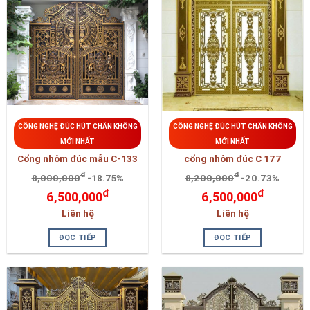
CÔNG NGHỆ ĐÚC HÚT CHÂN KHÔNG
CÔNG NGHỆ ĐÚC HÚT CHÂN KHÔNG
MỚI NHẤT
MỚI NHẤT
Cổng nhôm đúc mẫu C-133
cổng nhôm đúc C 177
đ
đ
8,000,000
-18.75%
8,200,000
-20.73%
đ
đ
6,500,000
6,500,000
Liên hệ
Liên hệ
ĐỌC TIẾP
ĐỌC TIẾP