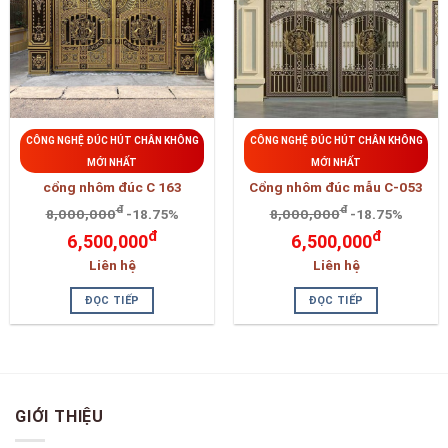
CÔNG NGHỆ ĐÚC HÚT CHÂN KHÔNG
CÔNG NGHỆ ĐÚC HÚT CHÂN KHÔNG
MỚI NHẤT
MỚI NHẤT
cổng nhôm đúc C 163
Cổng nhôm đúc mẫu C-053
đ
đ
8,000,000
-18.75%
8,000,000
-18.75%
đ
đ
6,500,000
6,500,000
Liên hệ
Liên hệ
ĐỌC TIẾP
ĐỌC TIẾP
GIỚI THIỆU