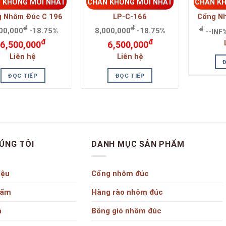
 KHÔNG MỚI NHẤT
CHÂN KHÔNG MỚI NHẤT
CHÂN K
 Nhôm Đúc C 196
LP-C-166
Cổng N
đ
đ
đ
00,000
-18.75%
8,000,000
-18.75%
--INF
đ
đ
6,500,000
6,500,000
Liên hệ
Liên hệ
ĐỌC TIẾP
ĐỌC TIẾP
ÚNG TÔI
DANH MỤC SẢN PHẨM
iệu
Cổng nhôm đúc
hẩm
Hàng rào nhôm đúc
á
Bông gió nhôm đúc