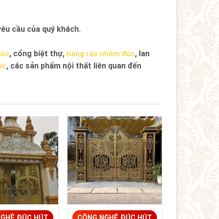
êu cầu của quý khách.
, cổng biệt thự,
, lan
đúc
hàng rào nhôm đúc
, các sản phẩm nội thất liên quan đến
úc
GHỆ ĐÚC HÚT
CÔNG NGHỆ ĐÚC HÚT