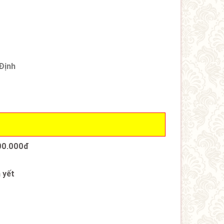
 Định
000.000đ
 yết