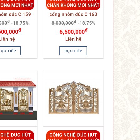
HÔNG MỚI NHẤT
CHÂN KHÔNG MỚI NHẤT
hôm đúc C 159
cổng nhôm đúc C 163
đ
đ
000
-18.75%
8,000,000
-18.75%
đ
đ
500,000
6,500,000
Liên hệ
Liên hệ
ĐỌC TIẾP
ĐỌC TIẾP
GHỆ ĐÚC HÚT
CÔNG NGHỆ ĐÚC HÚT