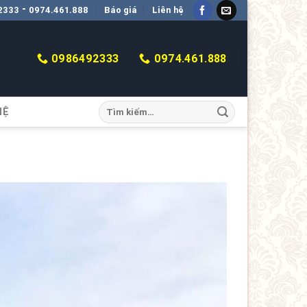
-
2333
0974.461.888
Báo giá
Liên hệ
0986492333
0974.461.888
HỆ