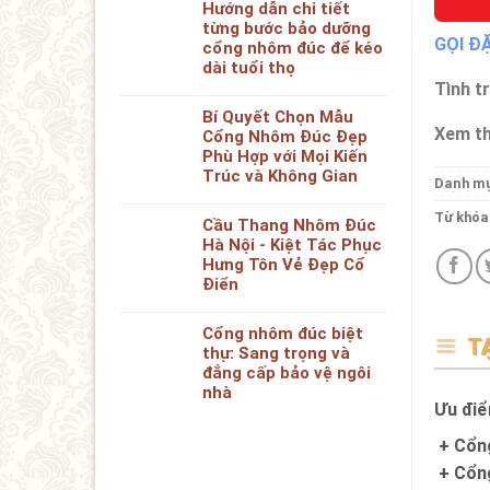
Hướng dẫn chi tiết
từng bước bảo dưỡng
GỌI Đ
cổng nhôm đúc để kéo
dài tuổi thọ
Tình t
Bí Quyết Chọn Mẫu
Xem th
Cổng Nhôm Đúc Đẹp
Phù Hợp với Mọi Kiến
Trúc và Không Gian
Danh m
Từ khóa
Cầu Thang Nhôm Đúc
Hà Nội - Kiệt Tác Phục
Hưng Tôn Vẻ Đẹp Cổ
Điển
Cổng nhôm đúc biệt
T
thự: Sang trọng và
đẳng cấp bảo vệ ngôi
nhà
Ưu điể
+ Cổng
+ Cổng