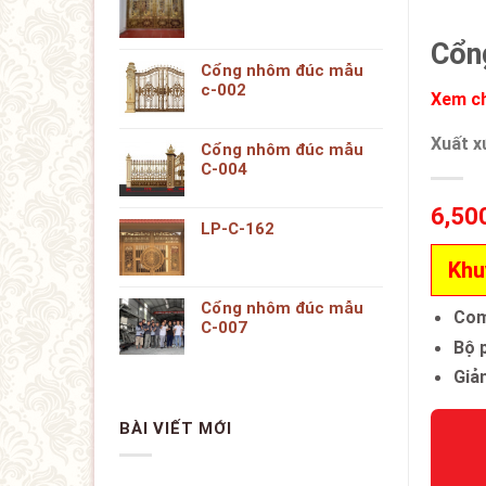
Cổn
Cổng nhôm đúc mẫu
c-002
Xem ch
Xuất x
Cổng nhôm đúc mẫu
C-004
6,50
LP-C-162
Khu
Cổng nhôm đúc mẫu
Com
C-007
Bộ p
Giả
BÀI VIẾT MỚI