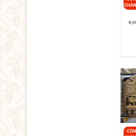
CHÂN
8,0
CÔN