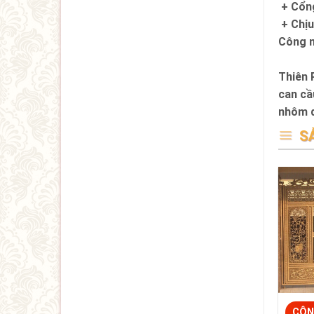
+ Cổng
+ Chịu
Công n
Thiên 
can cầ
nhôm 
S
CÔN