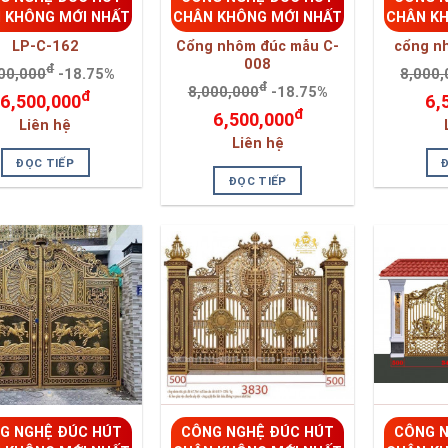
 KHÔNG MỚI NHẤT
CHÂN KHÔNG MỚI NHẤT
CHÂN K
LP-C-162
Cổng nhôm đúc mẫu C-
cổng n
008
đ
00,000
-18.75%
8,000,
đ
8,000,000
-18.75%
đ
6,500,000
6,
đ
6,500,000
Liên hệ
Liên hệ
ĐỌC TIẾP
ĐỌC TIẾP
G NGHỆ ĐÚC HÚT
CÔNG NGHỆ ĐÚC HÚT
CÔNG N