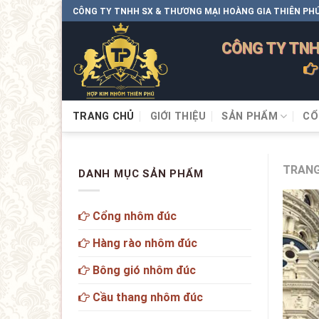
CÔNG TY TNHH SX & THƯƠNG MẠI HOÀNG GIA THIÊN PH
CÔNG TY TNH
TRANG CHỦ
GIỚI THIỆU
SẢN PHẨM
CỔ
TRANG
DANH MỤC SẢN PHẨM
Cổng nhôm đúc
Hàng rào nhôm đúc
Bông gió nhôm đúc
Cầu thang nhôm đúc