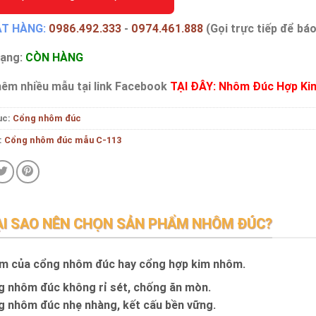
ẶT HÀNG:
0986.492.333
-
0974.461.888
(Gọi trực tiếp để báo
rạng:
CÒN HÀNG
êm nhiều mẫu tại link Facebook
TẠI ĐÂY: Nhôm Đúc Hợp Ki
ục:
Cổng nhôm đúc
:
Cổng nhôm đúc mẫu C-113
ẠI SAO NÊN CHỌN SẢN PHẨM NHÔM ĐÚC?
m của cổng nhôm đúc hay cổng hợp kim nhôm.
 nhôm đúc không rỉ sét, chống ăn mòn.
 nhôm đúc nhẹ nhàng, kết cấu bền vững.