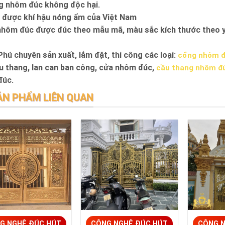
 nhôm đúc không độc hại.
 được khí hậu nóng ẩm của Việt Nam
hôm đúc được đúc theo mẫu mã, màu sắc kích thước theo y
Phú chuyên sản xuất, lắm đặt, thi công các loại:
cổng nhôm 
u thang, lan can ban công, cửa nhôm đúc,
cầu thang nhôm đ
đúc.
ẢN PHẨM LIÊN QUAN
G NGHỆ ĐÚC HÚT
CÔNG NGHỆ ĐÚC HÚT
CÔNG N