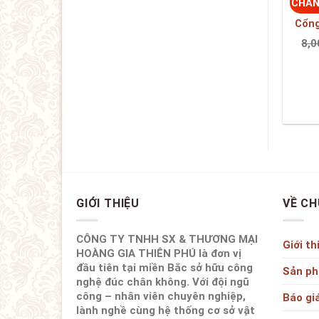
CHÂN
Cổng
8,0
GIỚI THIỆU
VỀ CH
CÔNG TY TNHH SX & THƯƠNG MẠI
Giới th
HOÀNG GIA THIÊN PHÚ là đơn vị
đầu tiên tại miền Bắc sở hữu công
Sản p
nghệ đúc chân không. Với đội ngũ
công – nhân viên chuyên nghiệp,
Báo gi
lành nghề cùng hệ thống cơ sở vật