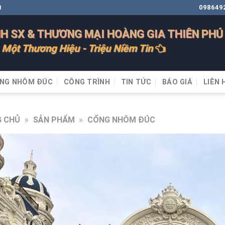
098649
Ú
H SX & THƯƠNG MẠI HOÀNG GIA THIÊN PHÚ
Một Thương Hiệu - Triệu Niềm Tin
NG NHÔM ĐÚC
CÔNG TRÌNH
TIN TỨC
BÁO GIÁ
LIÊN 
 CHỦ
»
SẢN PHẨM
»
CỔNG NHÔM ĐÚC