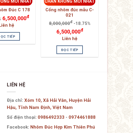
HÔNG MỚI NHẤT
CHÂN KHÔNG MỚI NHẤT
hôm Đúc C 178
Cổng nhôm đúc mẫu C-
021
đ
6,500,000
%
đ
8,000,000
-18.75%
Liên hệ
đ
6,500,000
ĐỌC TIẾP
Liên hệ
ĐỌC TIẾP
LIÊN HỆ
Địa chỉ:
Xóm 10, Xã Hải Vân, Huyện Hải
Hậu, Tỉnh Nam Định, Việt Nam
Số điện thoại:
0986492333
-
0974461888
Facebook:
Nhôm Đúc Hợp Kim Thiên Phú