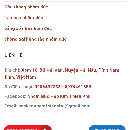
Cầu thang nhôm đúc
Lan can nhôm đúc
bảng số nhà nhôm đúc
chông gai hàng rào nhôm đúc
LIÊN HỆ
Địa chỉ:
Xóm 10, Xã Hải Vân, Huyện Hải Hậu, Tỉnh Nam
Định, Việt Nam
Số điện thoại:
0986492333
-
0974461888
Facebook:
Nhôm Đúc Hợp Kim Thiên Phú
Email:
hopkimnhomthienphu@gmail.com
Copyright 2019 ©
CÔNG TY TNHH SX & THƯƠNG MẠI