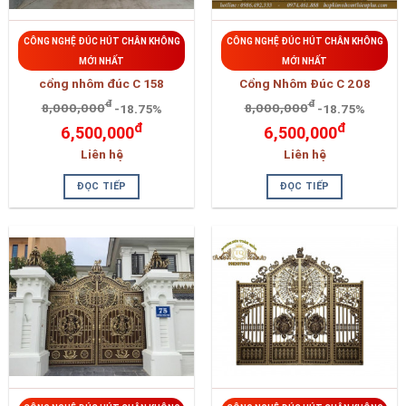
CÔNG NGHỆ ĐÚC HÚT CHÂN KHÔNG
CÔNG NGHỆ ĐÚC HÚT CHÂN KHÔNG
MỚI NHẤT
MỚI NHẤT
cổng nhôm đúc C 158
Cổng Nhôm Đúc C 208
đ
đ
8,000,000
-18.75%
8,000,000
-18.75%
đ
đ
6,500,000
6,500,000
Liên hệ
Liên hệ
ĐỌC TIẾP
ĐỌC TIẾP