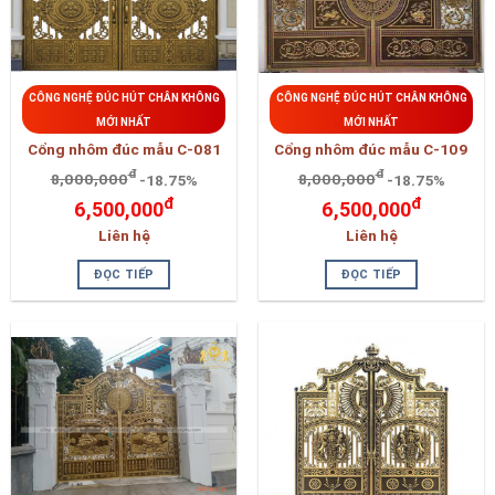
CÔNG NGHỆ ĐÚC HÚT CHÂN KHÔNG
CÔNG NGHỆ ĐÚC HÚT CHÂN KHÔNG
MỚI NHẤT
MỚI NHẤT
Cổng nhôm đúc mẫu C-081
Cổng nhôm đúc mẫu C-109
đ
đ
8,000,000
-18.75%
8,000,000
-18.75%
đ
đ
6,500,000
6,500,000
Liên hệ
Liên hệ
ĐỌC TIẾP
ĐỌC TIẾP