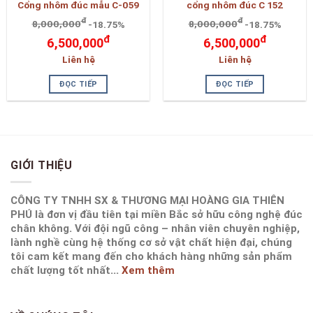
Cổng nhôm đúc mẫu C-059
cổng nhôm đúc C 152
đ
đ
8,000,000
-18.75%
8,000,000
-18.75%
đ
đ
6,500,000
6,500,000
Liên hệ
Liên hệ
ĐỌC TIẾP
ĐỌC TIẾP
GIỚI THIỆU
CÔNG TY TNHH SX & THƯƠNG MẠI HOÀNG GIA THIÊN
PHÚ là đơn vị đầu tiên tại miền Bắc sở hữu công nghệ đúc
chân không. Với đội ngũ công – nhân viên chuyên nghiệp,
lành nghề cùng hệ thống cơ sở vật chất hiện đại, chúng
tôi cam kết mang đến cho khách hàng những sản phẩm
chất lượng tốt nhất...
Xem thêm